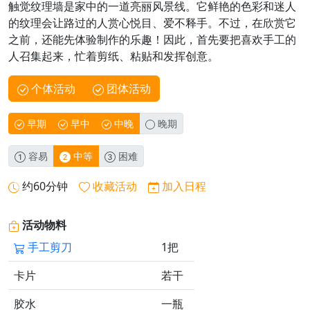
触觉纹理墙是家中的一道亮丽风景线。它鲜艳的色彩和迷人
的纹理会让路过的人赏心悦目、爱不释手。不过，在欣赏它
之前，还能先体验制作的乐趣！因此，首先要把喜欢手工的
人召集起来，忙着剪纸、粘贴和发挥创意。
个体活动
团体活动
早期
早中
中晚
晚期
容易
中等
困难
约60分钟
收藏活动
加入日程
活动物料
手工剪刀
1把
卡片
若干
胶水
一瓶