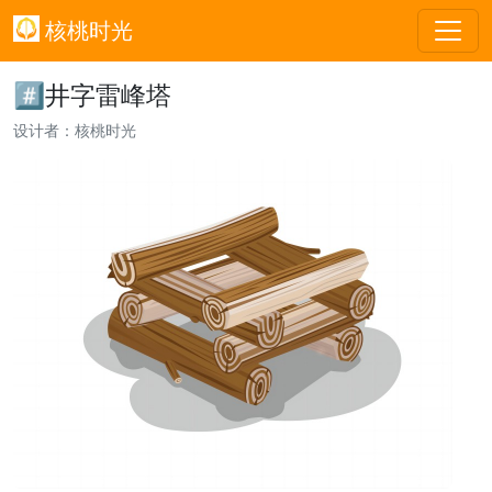
核桃时光
#⃣井字雷峰塔
设计者：核桃时光