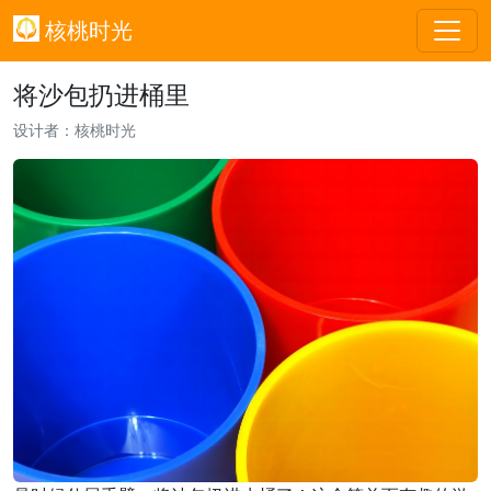
核桃时光
将沙包扔进桶里
设计者：核桃时光