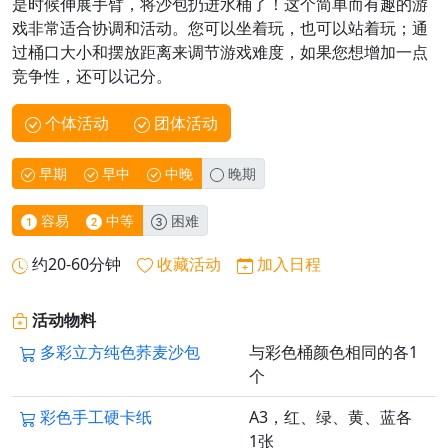
是时候伸展手臂，将沙包扔进水桶了！这个简单而有趣的游
戏非常适合协调和活动。您可以坐着玩，也可以站着玩；通
过桶口大小和摆放距离来调节游戏难度，如果您想增加一点
竞争性，还可以记分。
个体活动
团体活动
早期
早中
中晚
晚期
容易
中等
困难
约20-60分钟
收藏活动
加入日程
活动物料
多彩立方纯色荞麦沙包
与彩色桶颜色相同的各1
个
彩色手工硬卡纸
A3，红、绿、黄、蓝各
1张